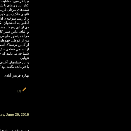
و یا هر مورد مشابه د
کنار این زن‌های تا 
شقه‌های مردان غریب
نانوای فلک‌زده‌ی کو
و کارمند سوخته‌ی ادار
لطفن به استخوان لگن‌
دی ان اِی پیچ دار م
و الیاف دامن سبز کاه
مرا همینطور طبیعی ر
من از قوطی قهوه‌ای 
از کابین ترسناک انفرا
از اسامیِ قطعی حک 
شما چه می‌دانید که 
تنهایی ...
و این جمله‌های آخری 
یا فرمانده نگفته بود ؟
بهاره فریس آبادی
--------------
[+]
ay, June 20, 2016
دست زخم می شود ا