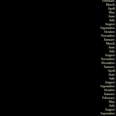
February 
March 
April 
May 
June 
July 
August 
September 
October 
November 
January 
March 
June 
July 
August 
November 
December 
January 
April 
June 
July 
August 
September 
October 
January 
February 
May 
July 
August 
September 