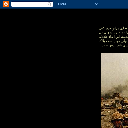
ده این برای هیچ کس
 نمیگیرد آدمهای بی
یست این اصلا عادلانه
ک خیلی مهم است پلاک
باید یادش بیاید...