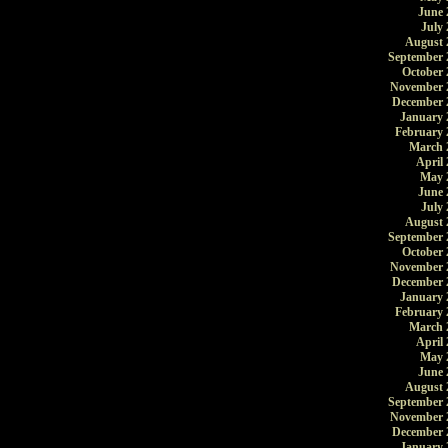
June 
July 
August 
September 
October 
November 
December 
January 
February 
March 
April 
May 
June 
July 
August 
September 
October 
November 
December 
January 
February 
March 
April 
May 
June 
August 
September 
November 
December 
January 