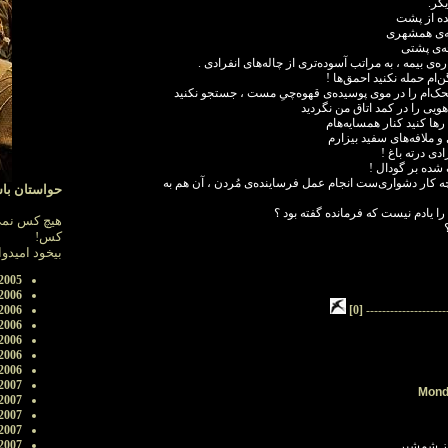
یگر.
شده از پشت
ه‌ی همشهری
چه‌ی پشتی
ه‌ی بیمه ، به مراتب آسوده‌تری از چاله‌های انفرادی .
ام حمله نکنید احمق‌ها !
ضحک‌ام را در موی پوسیده‌ی قهوه‌چیِ مست ، جستجو نکنید
ویی را در کمد اتاق من نگردید
ها کنید کنار همسایه‌هام
و ملافه‌های سفید بیزارم
دی درته باغ !
شده بر گودال !
چه کار دشواری‌ست انجام عمل فرساینده‌ی مُردن ، آن هم به
حواستان باشد
را یادم نیست که فرمانده گفته بود ؟
هیچ کس نمی 
کس!
بیخود امیدوار
2005
2006
2006
[0]
--------------------
2006
2006
2006
2006
2007
Mond
2007
2007
2007
2007
ز شمشیر