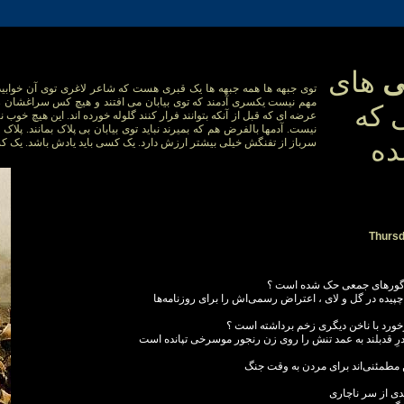
ی
های
توی جبهه ها همه جبهه ها یک قبری هست که شاعر لاغری توی آن خوابی
مهم نیست یکسری آدمند که توی بیابان می افتند و هیچ کس سراغشان را
 که
عرضه ای که قبل از آنکه بتوانند فرار کنند گلوله خورده اند. این هیچ خوب ن
نیست. آدمها بالفرض هم که بمیرند نباید توی بیابان بی پلاک بمانند. پلا
ده
سرباز از تفنگش خیلی بیشتر ارزش دارد. یک کسی باید یادش باشد. یک کسی 
Thursd
ورهای جمعی حک شده است ؟
چپیده در گل و لای ، اعتراض رسمی‌اش را برای روزنامه‌ها
خورد با ناخن دیگری زخم برداشته است ؟
لدرِ قدبلند به عمد تنش را روی زن رنجور موسرخی تپانده است
مطمئنی‌اند برای مردن به وقت جنگ
ی از سر ناچاری