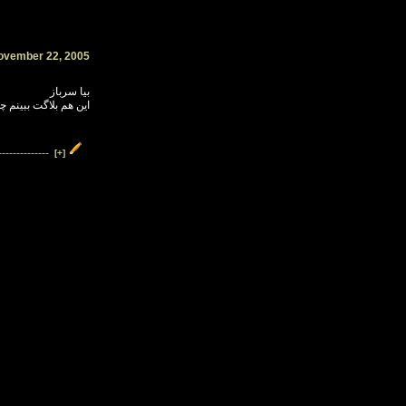
ovember 22, 2005
بیا سرباز
این هم بلاگت ببینم 
--------------
[+]