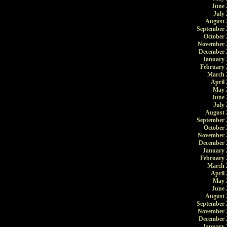
June 
July 
August 
September 
October 
November 
December 
January 
February 
March 
April 
May 
June 
July 
August 
September 
October 
November 
December 
January 
February 
March 
April 
May 
June 
August 
September 
November 
December 
January 