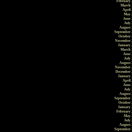
February 
March 
April 
May 
June 
July 
August 
September 
October 
November 
January 
March 
June 
July 
August 
November 
December 
January 
April 
June 
July 
August 
September 
October 
January 
February 
May 
July 
August 
September 