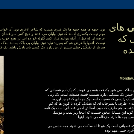
ی
های
توی جبهه ها همه جبهه ها یک قبری هست که شاعر لاغری توی آن خوابی
مهم نیست یکسری آدمند که توی بیابان می افتند و هیچ کس سراغشان را
 که
عرضه ای که قبل از آنکه بتوانند فرار کنند گلوله خورده اند. این هیچ خوب ن
نیست. آدمها بالفرض هم که بمیرند نباید توی بیابان بی پلاک بمانند. پلا
ده
سرباز از تفنگش خیلی بیشتر ارزش دارد. یک کسی باید یادش باشد. یک کسی 
Monday,
 ساکت می شود یکدفعه همه می فهمند که یک آدم عصبانی که
حتمن یک مشکلی دارد. همیشه قضیه همیشه است. یک زنی
انه یک رئیسی که مصیبت است یک بچه ای که تجدید آورده،
تاده ی طرف یا پسرخاله ای که تصادف کرده یا کوپن ها که گم
اشته بعد هم طرف که خوب اصالتن آدمی عصبانی است یک نامه
گوید این مسائل بیخود چیست که اینجا زیر بمب و موشک
ید بچه ها دارند جزقاله می شوند اینها
ه عصبانی است یک هو تا ابد ساکت می شوند همه حدس می
 آخری خیلی مهم بوده