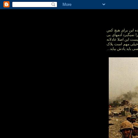
ده این برای هیچ کس
 نمیگیرد آدمهای بی
یست این اصلا عادلانه
ک خیلی مهم است پلاک
باید یادش بیاید...