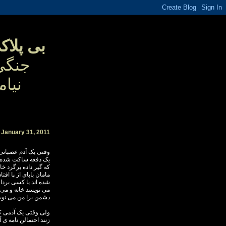
بی پلاک
جنگی
نیا
م
 January 31, 2011
وقتی یک آدم عصبانی
یک دفعه ساکت شده 
که گیر داده برگرد خ
مامان بابای از پا اف
شده اند یا کسی برد
می نویسد خانه و می 
دشمن برا من می نویس
ولی وقتی یک آدمی ک
زنند احتمالن نامه ی