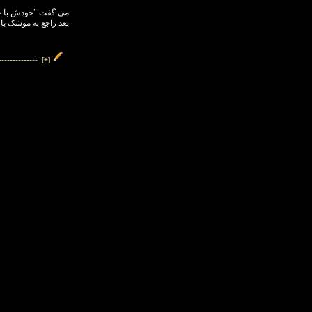
می گفت "خودش با خود
بعد راجع به موشک ب
--------------
[+]