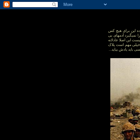
ده این برای هیچ کس
 نمیگیرد آدمهای بی
یست این اصلا عادلانه
ک خیلی مهم است پلاک
باید یادش بیاید...