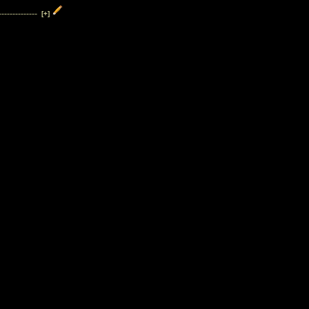
--------------
[+]